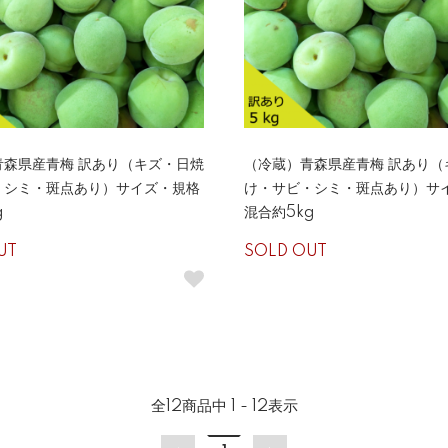
青森県産青梅 訳あり（キズ・日焼
（冷蔵）青森県産青梅 訳あり（
・シミ・斑点あり）サイズ・規格
け・サビ・シミ・斑点あり）サ
g
混合約5kg
UT
SOLD OUT
全
12
商品中
1 - 12
表示