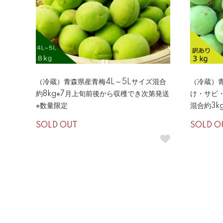
（冷蔵）青森県産青梅4L～5Lサイズ混合
（冷蔵）
約8kg※7月上旬前後から収穫でき次第発送
け・サビ
※数量限定
混合約3k
SOLD OUT
SOLD O