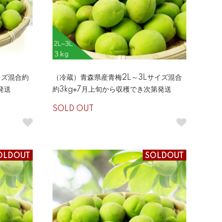
イズ混合約
（冷蔵）青森県産青梅2L～3Lサイズ混合
発送
約3kg※7月上旬から収穫でき次第発送
SOLD OUT
OLDOUT
SOLDOUT