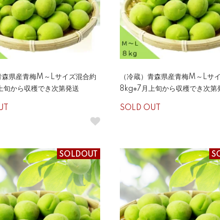
青森県産青梅M～Lサイズ混合約
（冷蔵）青森県産青梅M～Lサ
月上旬から収穫でき次第発送
8kg※7月上旬から収穫でき次第
UT
SOLD OUT
SOLDOUT
S