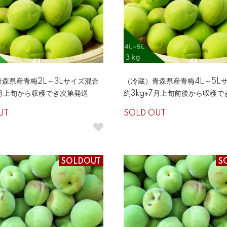
森県産青梅2L～3Lサイズ混合
（冷蔵）青森県産青梅4L～5L
7月上旬から収穫でき次第発送
約3kg※7月上旬前後から収穫
UT
SOLD OUT
SOLDOUT
S