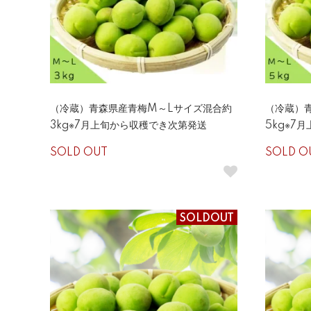
（冷蔵）青森県産青梅M～Lサイズ混合約
（冷蔵）
3kg※7月上旬から収穫でき次第発送
5kg※7
SOLD OUT
SOLD O
SOLDOUT