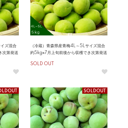
サイズ混合
（冷蔵）青森県産青梅4L～5Lサイズ混合
でき次第発送
約5kg※7月上旬前後から収穫でき次第発送
SOLD OUT
OLDOUT
SOLDOUT