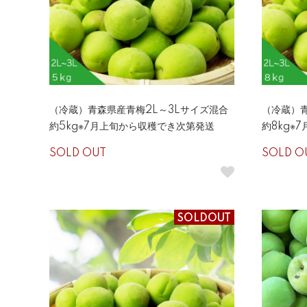
（冷蔵）青森県産青梅2L～3Lサイズ混合
（冷蔵）青
約5kg※7月上旬から収穫でき次第発送
約8kg※
SOLD OUT
SOLD O
SOLDOUT