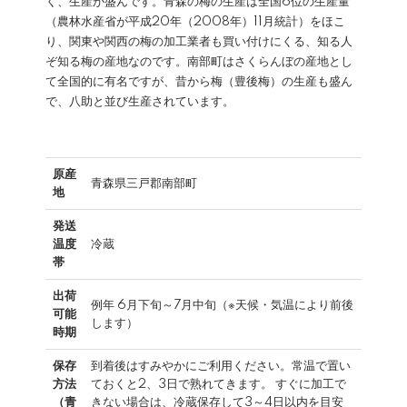
く、生産が盛んです。青森の梅の生産は全国6位の生産量
（農林水産省が平成20年（2008年）11月統計）をほこ
り、関東や関西の梅の加工業者も買い付けにくる、知る人
ぞ知る梅の産地なのです。南部町はさくらんぼの産地とし
て全国的に有名ですが、昔から梅（豊後梅）の生産も盛ん
で、八助と並び生産されています。
原産
青森県三戸郡南部町
地
発送
温度
冷蔵
帯
出荷
例年 6月下旬～7月中旬（※天候・気温により前後
可能
します）
時期
保存
到着後はすみやかにご利用ください。常温で置い
方法
ておくと2、3日で熟れてきます。 すぐに加工で
（青
きない場合は、冷蔵保存して3～4日以内を目安