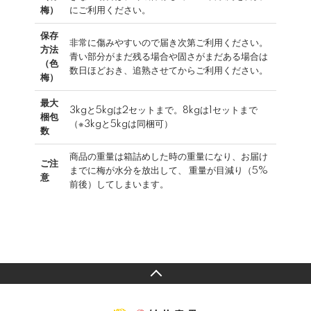
梅）
にご利用ください。
保存
非常に傷みやすいので届き次第ご利用ください。
方法
青い部分がまだ残る場合や固さがまだある場合は
（色
数日ほどおき、追熟させてからご利用ください。
梅）
最大
3kgと5kgは2セットまで。8kgは1セットまで
梱包
（※3kgと5kgは同梱可）
数
商品の重量は箱詰めした時の重量になり、お届け
ご注
までに梅が水分を放出して、 重量が目減り（5%
意
前後）してしまいます。