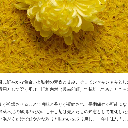
目に鮮やかな色合いと独特の芳香と甘み、そしてシャキシャキとし
賞用として譲り受け、旧相内村（現南部町）で栽培してみたところ
。
が乾燥させることで旨味と香りが凝縮され、長期保存が可能にな
野菜不足の解消のためにも干し菊は先人たちの知恵として進化した
湯がくだけで鮮やかな彩りと味わいを取り戻し、一年中味わうこ