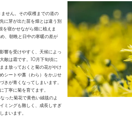
きません。その収穫までの道の
先に芽が出た苗を畑とは違う別
根を寝かせながら畑に植えま
始め、朝晩と日中の寒暖の差が
影響を受けやすく、天候によっ
大敵は霜です。10月下旬頃に
まま放っておくと菊の花がやけ
めシートや藁（わら）をかぶせ
づきが青くなってしまいます。
に丁寧に菊を育てます。
になった菊花で黄色い絨毯のよ
イミングも難しく、成長しすぎ
しまいます。