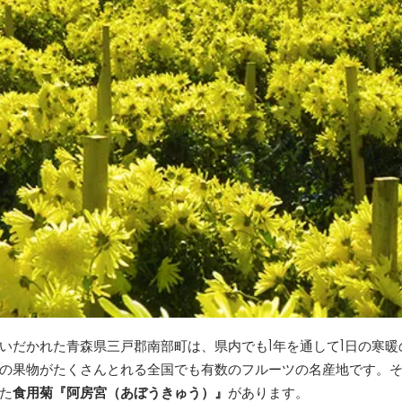
いだかれた青森県三戸郡南部町は、県内でも1年を通して1日の寒
の果物がたくさんとれる全国でも有数のフルーツの名産地です。
た
食用菊『阿房宮（あぼうきゅう）』
があります。