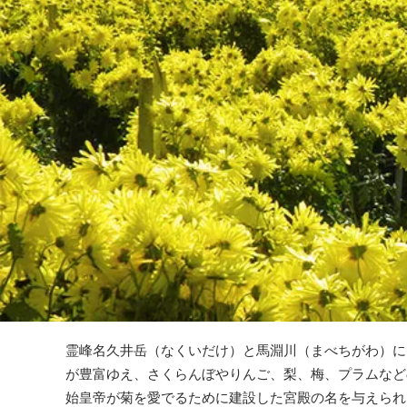
霊峰名久井岳（なくいだけ）と馬淵川（まべちがわ）に
が豊富ゆえ、さくらんぼやりんご、梨、梅、プラムなど
始皇帝が菊を愛でるために建設した宮殿の名を与えられ