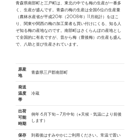
青森県南部町と三戸町は、東北の中でも梅の生産が一番多
く、生産が盛んです。青森の梅の生産は全国6位の生産量
（農林水産省が平成20年（2008年）11月統計）をほこ
り、関東や関西の梅の加工業者も買い付けにくる、知る人
ぞ知る梅の産地なのです。南部町はさくらんぼの産地とし
て全国的に有名ですが、昔から梅（豊後梅）の生産も盛ん
で、八助と並び生産されています。
原産
青森県三戸郡南部町
地
発送
温度
冷蔵
帯
出荷
例年 6月下旬～7月中旬（※天候・気温により前後
可能
します）
時期
保存
到着後はすみやかにご利用ください。常温で置い