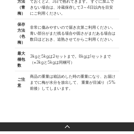
方法
ておくと2、3日で熟れてきます。 すぐに加工で
（青
きない場合は、冷蔵保存して3～4日以内を目安
梅）
にご利用ください。
保存
非常に傷みやすいので届き次第ご利用ください。
方法
青い部分がまだ残る場合や固さがまだある場合は
（色
数日ほどおき、追熟させてからご利用ください。
梅）
最大
3kgと5kgは2セットまで。8kgは1セットまで
梱包
（※3kgと5kgは同梱可）
数
商品の重量は箱詰めした時の重量になり、お届け
ご注
までに梅が水分を放出して、 重量が目減り（5%
意
前後）してしまいます。