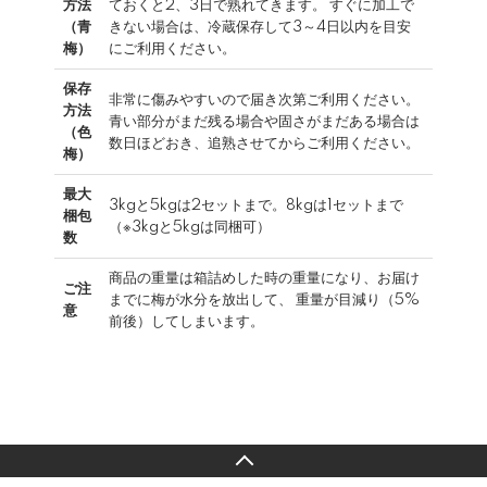
方法
ておくと2、3日で熟れてきます。 すぐに加工で
（青
きない場合は、冷蔵保存して3～4日以内を目安
梅）
にご利用ください。
保存
非常に傷みやすいので届き次第ご利用ください。
方法
青い部分がまだ残る場合や固さがまだある場合は
（色
数日ほどおき、追熟させてからご利用ください。
梅）
最大
3kgと5kgは2セットまで。8kgは1セットまで
梱包
（※3kgと5kgは同梱可）
数
商品の重量は箱詰めした時の重量になり、お届け
ご注
までに梅が水分を放出して、 重量が目減り（5%
意
前後）してしまいます。