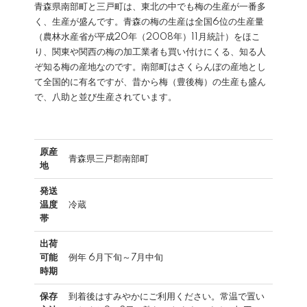
青森県南部町と三戸町は、東北の中でも梅の生産が一番多
く、生産が盛んです。青森の梅の生産は全国6位の生産量
（農林水産省が平成20年（2008年）11月統計）をほこ
り、関東や関西の梅の加工業者も買い付けにくる、知る人
ぞ知る梅の産地なのです。南部町はさくらんぼの産地とし
て全国的に有名ですが、昔から梅（豊後梅）の生産も盛ん
で、八助と並び生産されています。
原産
青森県三戸郡南部町
地
発送
温度
冷蔵
帯
出荷
可能
例年 6月下旬～7月中旬
時期
保存
到着後はすみやかにご利用ください。常温で置い