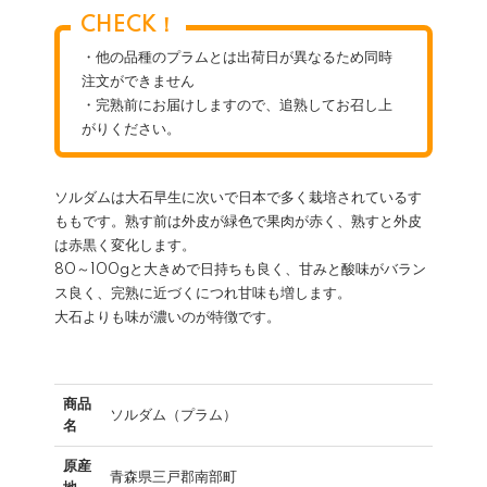
CHECK！
・他の品種のプラムとは出荷日が異なるため同時
注文ができません
・完熟前にお届けしますので、追熟してお召し上
がりください。
ソルダムは大石早生に次いで日本で多く栽培されているす
ももです。熟す前は外皮が緑色で果肉が赤く、熟すと外皮
は赤黒く変化します。
80～100gと大きめで日持ちも良く、甘みと酸味がバラン
ス良く、完熟に近づくにつれ甘味も増します。
大石よりも味が濃いのが特徴です。
商品
ソルダム（プラム）
名
原産
青森県三戸郡南部町