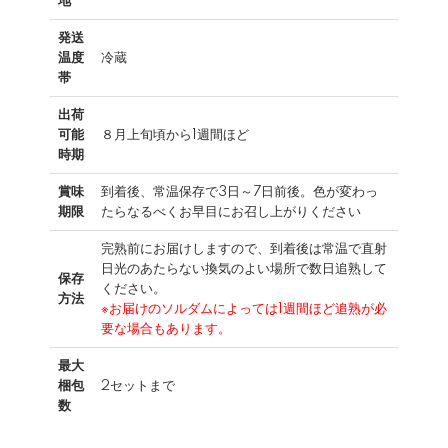
地
発送
温度
冷蔵
帯
出荷
可能
８月上旬頃から1週間ほど
時期
賞味
到着後、常温保存で3日～7日前後。色が変わっ
期限
たらなるべくお早目にお召し上がりください
完熟前にお届けしますので、到着後は常温で直射
日光のあたらない換気のよい場所で数日追熟して
保存
ください。
方法
※お届けのソルダムによっては1週間ほど追熟が必
要な場合もあります。
最大
梱包
2セットまで
数