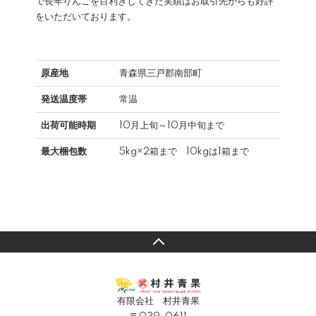
で長年りんごを目利きしてきた実績はお取引先からも好評
をいただいております。
原産地
青森県三戸郡南部町
発送温度帯
常温
出荷可能時期
10月上旬～10月中旬まで
最大梱包数
5kg×2箱まで 10kgは1箱まで
有限会社 村井青果