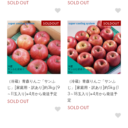
SOLD OUT
SOLD OUT
SOLDOUT
SOLDOUT
（冷蔵）青森りんご「サンふ
（冷蔵）青森りんご「サンふ
じ」[家庭用・訳あり]約3kg (9
じ」[家庭用・訳あり]約5kg (1
～11玉入り)※4月から発送予定
3～18玉入り)※4月から発送予
定
SOLD OUT
SOLD OUT