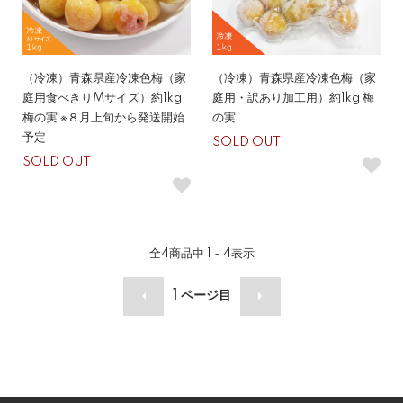
（冷凍）青森県産冷凍色梅（家
（冷凍）青森県産冷凍色梅（家
庭用食べきりMサイズ）約1kg
庭用・訳あり加工用）約1kg 梅
梅の実 ※８月上旬から発送開始
の実
予定
SOLD OUT
SOLD OUT
全
4
商品中
1 - 4
表示
1
ページ目