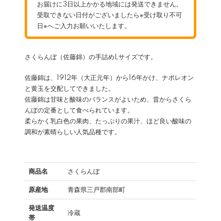
お届けに3日以上かかる地域には発送できません。
受取できない日付がございましたら※受け取り不可
日※へご入力お願いいたします。
さくらんぼ（佐藤錦）の手詰めLサイズです。
佐藤錦は、1912年（大正元年）から16年かけ、ナポレオン
と黄玉を交配してできました。
佐藤錦は甘味と酸味のバランスがよいため、昔からさくら
んぼの定番として食べられています。
柔らかく乳白色の果肉、たっぷりの果汁、ほど良い酸味の
調和が素晴らしい人気品種です。
商品名
さくらんぼ
原産地
青森県三戸郡南部町
発送温度
冷蔵
帯