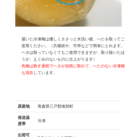
届いた冷凍梅は優しくささっと水洗い後、へたを取ってご
使用ください。（爪楊枝や、竹串などで簡単にとれます。
ヘタは取っていなくてもご使用できますが、取り除いたほ
うが、えぐみのないものに仕上がります）
色梅は熟す過程でヘタが自然に取れて、へたのない冷凍梅
も混在
しています。
原産地
青森県三戸郡南部町
発送温
冷凍
度帯
出荷可