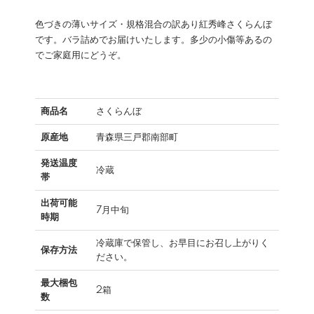
色づきの薄いサイズ・規格混合の訳あり紅秀峰さくらんぼ
です。バラ詰めでお届けいたします。多少の小傷等あるの
でご家庭用にどうぞ。
商品名
さくらんぼ
原産地
青森県三戸郡南部町
発送温度
冷蔵
帯
出荷可能
7月中旬
時期
冷蔵庫で保管し、お早目にお召し上がりく
保存方法
ださい。
最大梱包
2箱
数