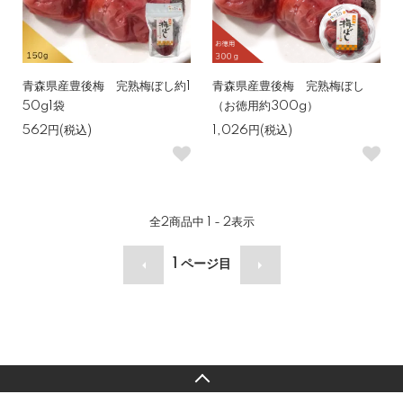
青森県産豊後梅 完熟梅ぼし約1
青森県産豊後梅 完熟梅ぼし
50g1袋
（お徳用約300g）
562円(税込)
1,026円(税込)
全
2
商品中
1 - 2
表示
1
ページ目