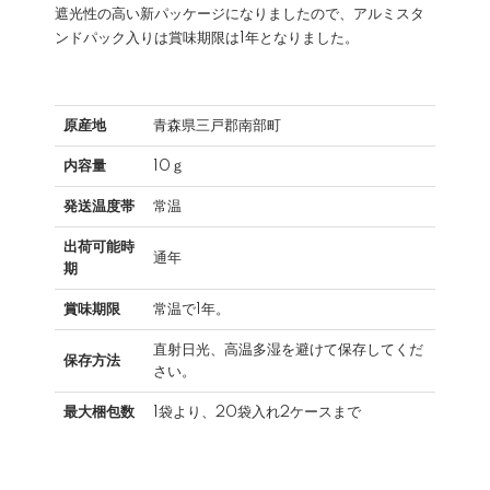
遮光性の高い新パッケージになりましたので、アルミスタ
ンドパック入りは賞味期限は1年となりました。
原産地
青森県三戸郡南部町
内容量
10ｇ
発送温度帯
常温
出荷可能時
通年
期
賞味期限
常温で1年。
直射日光、高温多湿を避けて保存してくだ
保存方法
さい。
最大梱包数
1袋より、20袋入れ2ケースまで