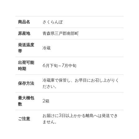
商品名
さくらんぼ
原産地
青森県三戸郡南部町
発送温度
冷蔵
帯
出荷可能
6月下旬～7月中旬
時期
冷蔵庫で保管し、お早目にお召し上がりく
保存方法
ださい。
最大梱包
2箱
数
お届けに3日以上かかる離島へは発送でき
ご注意
ません。