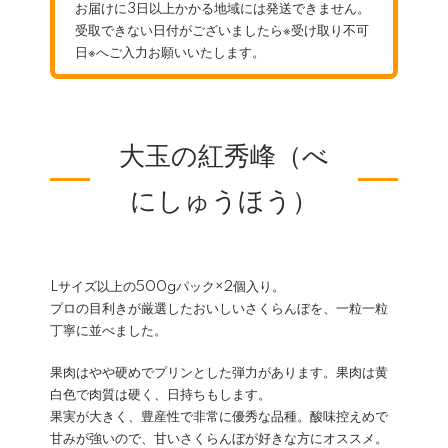
お届けに3日以上かかる地域には発送できません。
受取できない日付がございましたら※受け取り不可
日※へご入力お願いいたします。
大玉の紅秀峰（べ
にしゅうほう）
Lサイズ以上の500gパック×2個入り。
プロの目利きが厳選したおいしいさくらんぼを、一粒一粒
丁寧に並べました。
果肉はやや硬めでプリンとした弾力があります。果肉は黄
白色で肉質は硬く、日持ちもします。
果実が大きく、豊産性で非常に優秀な品種。酸味控えめで
甘みが強いので、甘いさくらんぼが好きな方にオススメ。