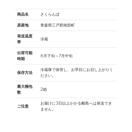
商品名
さくらんぼ
原産地
青森県三戸郡南部町
発送温度
冷蔵
帯
出荷可能
6月下旬～7月中旬
時期
冷蔵庫で保管し、お早目にお召し上がりく
保存方法
ださい。
最大梱包
2箱
数
お届けに3日以上かかる離島へは発送でき
ご注意
ません。