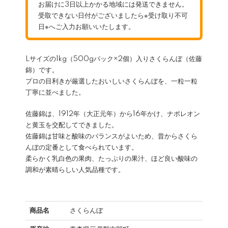
お届けに3日以上かかる地域には発送できません。
受取できない日付がございましたら※受け取り不可
日※へご入力お願いいたします。
Lサイズの1kg（500gパック×2個）入りさくらんぼ（佐藤
錦）です。
プロの目利きが厳選したおいしいさくらんぼを、一粒一粒
丁寧に並べました。
佐藤錦は、1912年（大正元年）から16年かけ、ナポレオン
と黄玉を交配してできました。
佐藤錦は甘味と酸味のバランスがよいため、昔からさくら
んぼの定番として食べられています。
柔らかく乳白色の果肉、たっぷりの果汁、ほど良い酸味の
調和が素晴らしい人気品種です。
商品名
さくらんぼ