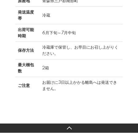
原産地
青森県三戸郡南部町
発送温度
冷蔵
帯
出荷可能
6月下旬～7月中旬
時期
冷蔵庫で保管し、お早目にお召し上がりく
保存方法
ださい。
最大梱包
2箱
数
お届けに3日以上かかる離島へは発送でき
ご注意
ません。