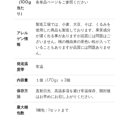
（100g
各単品ページをご参照ください
当た
り）
製造工場では、小麦、大豆、そば、くるみを
使用した商品も製造しております。果実成分
アレル
が濃く出る事がありますが品質には問題はご
ゲン情
ざいません。桃の種由来の茶色い粒が入って
報
いることもありますが品質には問題ありませ
ん。
発送温
常温
度帯
内容量
１個（170g）ｘ3個
保存方
直射日光、高温多湿を避け常温保存、開封後
法
はお早めにお召し上がりください。
最大梱
1梱包：1セットまで
包数