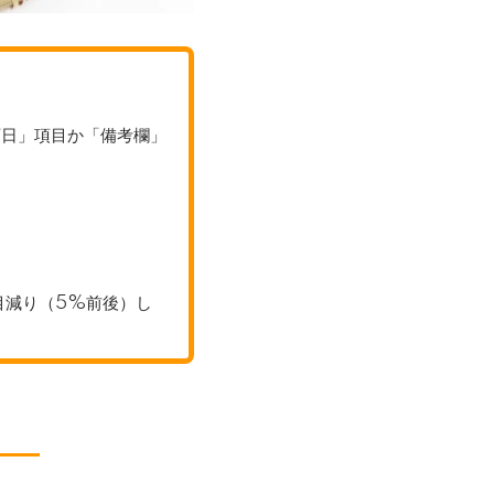
可日」項目か「備考欄」
目減り（5%前後）し