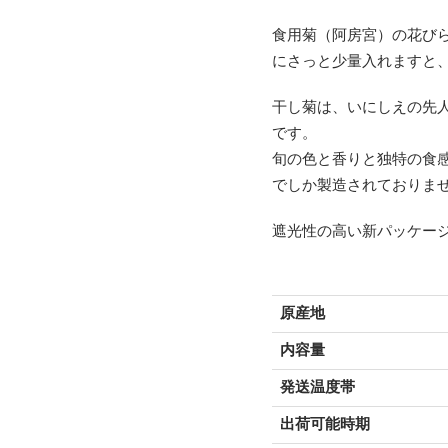
食用菊（阿房宮）の花び
にさっと少量入れますと
干し菊は、いにしえの先
です。
旬の色と香りと独特の食
でしか製造されておりま
遮光性の高い新パッケー
原産地
内容量
発送温度帯
出荷可能時期