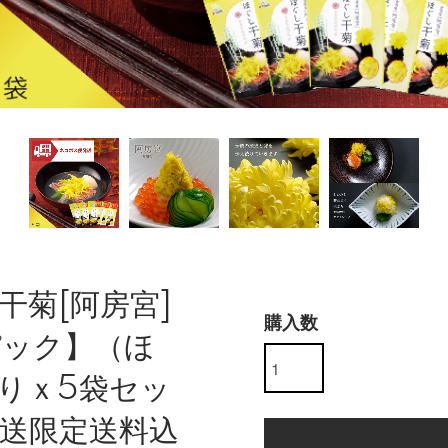
干菊[阿房宮]
購入数
パック】（ほ
入りｘ5袋セッ
送限定送料込