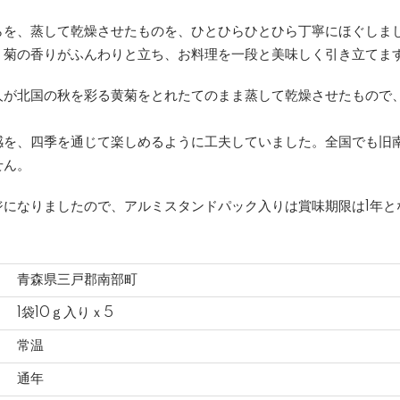
らを、蒸して乾燥させたものを、ひとひらひとひら丁寧にほぐしま
、菊の香りがふんわりと立ち、お料理を一段と美味しく引き立てま
人が北国の秋を彩る黄菊をとれたてのまま蒸して乾燥させたもので、
感を、四季を通じて楽しめるように工夫していました。全国でも旧
せん。
ジになりましたので、アルミスタンドパック入りは賞味期限は1年と
青森県三戸郡南部町
1袋10ｇ入りｘ5
常温
通年