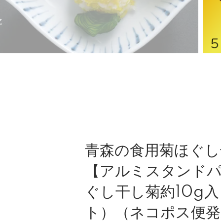
青森の食用菊ほぐし
【アルミスタンド
ぐし干し菊約10g
ト）（ネコポス便発