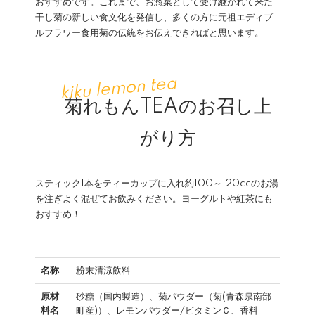
おすすめです。これまで、お惣菜として受け継がれて来た
干し菊の新しい食文化を発信し、多くの方に元祖エディブ
ルフラワー食用菊の伝統をお伝えできればと思います。
菊れもんTEAのお召し上
がり方
スティック1本をティーカップに入れ約100～120ccのお湯
を注ぎよく混ぜてお飲みください。ヨーグルトや紅茶にも
おすすめ！
名称
粉末清涼飲料
原材
砂糖（国内製造）、菊パウダー（菊(青森県南部
料名
町産)）、レモンパウダー/ビタミンＣ、香料