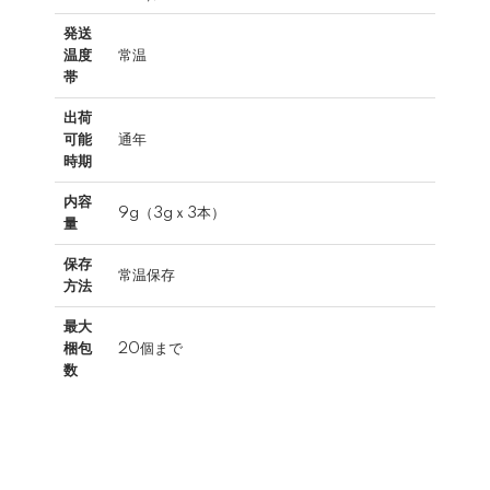
発送
温度
常温
帯
出荷
可能
通年
時期
内容
9g（3gｘ3本）
量
保存
常温保存
方法
最大
梱包
20個まで
数