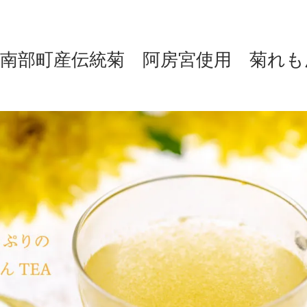
南部町産伝統菊 阿房宮使用 菊れも