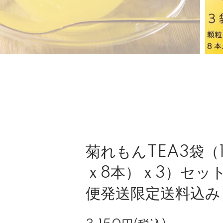
菊れもんTEA3袋（1
ｘ8本）ｘ3）セッ
便発送限定送料込み