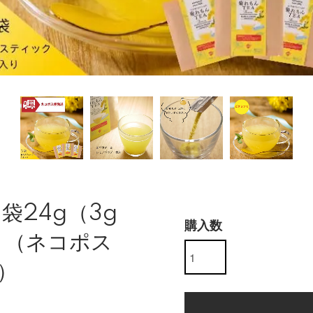
袋24g（3g
購入数
ト（ネコポス
）