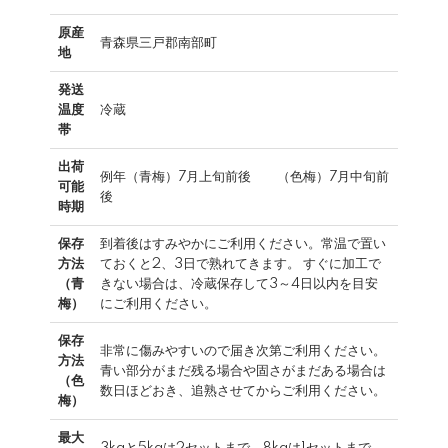
原産
青森県三戸郡南部町
地
発送
温度
冷蔵
帯
出荷
例年（青梅）7月上旬前後 （色梅）7月中旬前
可能
後
時期
保存
到着後はすみやかにご利用ください。常温で置い
方法
ておくと2、3日で熟れてきます。 すぐに加工で
（青
きない場合は、冷蔵保存して3～4日以内を目安
梅）
にご利用ください。
保存
非常に傷みやすいので届き次第ご利用ください。
方法
青い部分がまだ残る場合や固さがまだある場合は
（色
数日ほどおき、追熟させてからご利用ください。
梅）
最大
3kgと5kgは2セットまで。8kgは1セットまで