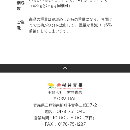
梱包
（※3kgと5kgは同梱可）
数
商品の重量は箱詰めした時の重量になり、お届け
ご注
までに梅が水分を放出して、 重量が目減り（5%
意
前後）してしまいます。
有限会社 村井青果
〒039-0611
青森県三戸郡南部町斗賀字二反田7-2
電話：
0178-75-1040
営業時間：10:00～16:00（平日）
FAX： 0178-75-1287