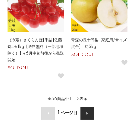
（冷蔵）さくらんぼ[手詰]佐藤
青森の長十郎梨 [家庭用/サイズ
錦L玉1kg【送料無料（一部地域
混合] 約3kg
除く）】※6月中旬前後から発送
SOLD OUT
開始
SOLD OUT
全
56
商品中
1 - 12
表示
1
ページ目